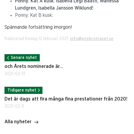
Ponny
: Kat A kusk:
Isabella Legl Bååth
,
Wanessa
Lundgren,
Isabella Jansson Wiklund!
Ponny: Kat B kusk:
Spännande fortsättning imorgon!
Publicerad fredag 12 februari 2021.
info@orebrotravet.se
Senare nyhet
och Årets nominerade är…
2021-02-13
Tidigare nyhet
Det är dags att fira många fina prestationer från 2020!
2021-02-11
Alla nyheter