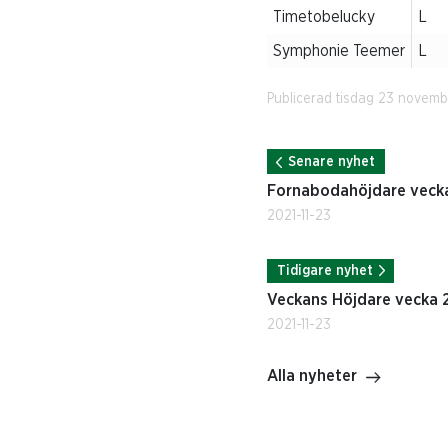
Timetobelucky
L
Symphonie Teemer
L
Publicerad tisdag 23 novemb
Senare nyhet
Fornabodahöjdare vecka
2021-11-23
Tidigare nyhet
Veckans Höjdare vecka 
2021-11-23
Alla nyheter