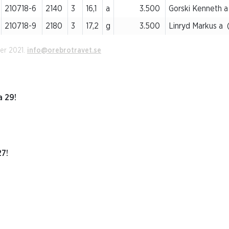
210718-6
2140
3
16,1
a
3.500
Gorski Kenneth 
210718-9
2180
3
17,2
g
3.500
Linryd Markus a 
er 2021.
info@orebrotravet.se
 29!
27!