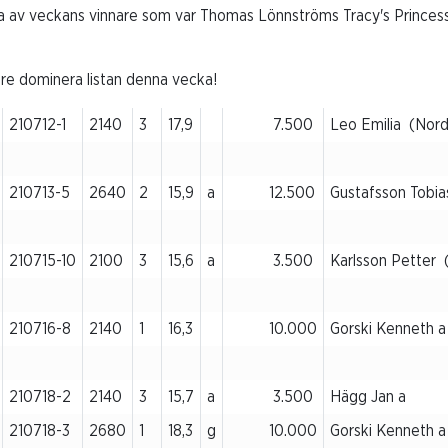
 av veckans vinnare som var Thomas Lönnströms Tracy's Princess
are dominera listan denna vecka!
210712-1
2140
3
17,9
7.500
Leo Emilia (Nord
210713-5
2640
2
15,9
a
12.500
Gustafsson Tobia
210715-10
2100
3
15,6
a
3.500
Karlsson Petter 
210716-8
2140
1
16,3
10.000
Gorski Kenneth 
210718-2
2140
3
15,7
a
3.500
Hägg Jan a
210718-3
2680
1
18,3
g
10.000
Gorski Kenneth a