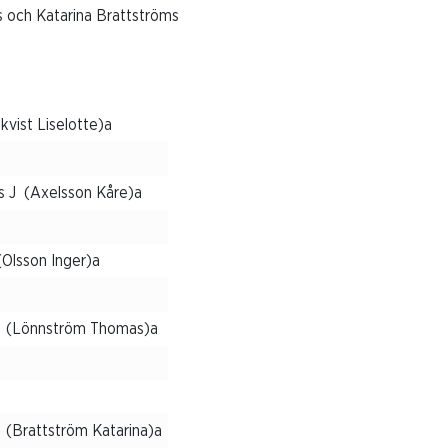
 och Katarina Brattströms
kvist Liselotte)a
s J (Axelsson Kåre)a
(Olsson Inger)a
a (Lönnström Thomas)a
 (Brattström Katarina)a