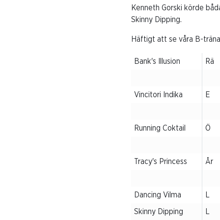
Kenneth Gorski körde båda
Skinny Dipping.
Häftigt att se våra B-trän
Bank's Illusion
Rä
Vincitori Indika
E
Running Coktail
Ö
Tracy's Princess
År
Dancing Vilma
L
Skinny Dipping
L