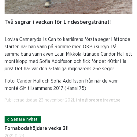
Två segrar i veckan för Lindesbergstränat!
Lovisa Canneryds Ils Can to karriärens första seger i åttonde
starten när han vann på Romme med OKB i sulkyn. På
samma bana vann även Lauri Mikkola-tränade Candor Hall ett
montèlopp med Sofia Adolfsson och fick för det 40tkr i 1a
pris! Det här var den 3-faldiga miljonärens 26e seger.
Foto: Candor Hall och Sofia Adolfsson från när de vann
monté-SM tillsammans 2017 (Kanal 75)
Publicerad tisdag 23 november 2021.
info@orebrotravet.se
Senare nyhet
Fornabodahöjdare vecka 31!
2021-11-23