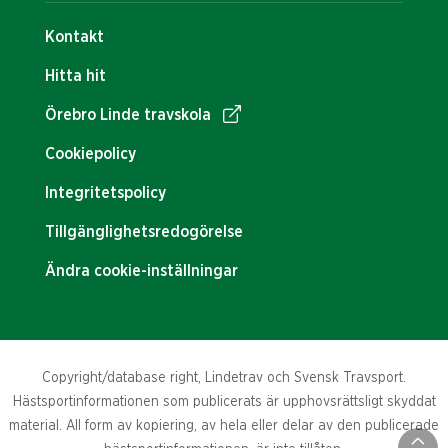
Kontakt
Hitta hit
Örebro Linde travskola
Cookiepolicy
Integritetspolicy
Tillgänglighetsredogörelse
Ändra cookie-inställningar
Copyright/database right, Lindetrav och Svensk Travsport.
Hästsportinformationen som publicerats är upphovsrättsligt skyddat
material. All form av kopiering, av hela eller delar av den publicerade