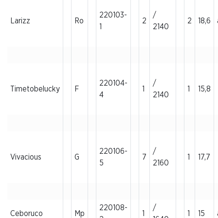
220103-
/
Larizz
Ro
2
2
18,6
1
2140
220104-
/
Timetobelucky
F
1
1
15,8
4
2140
220106-
/
Vivacious
G
7
1
17,7
5
2160
220108-
/
Ceboruco
Mp
1
1
15