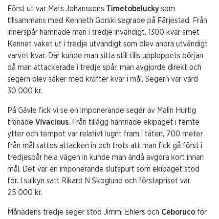
Först ut var Mats Johanssons
Timetobelucky
som
tillsammans med Kenneth Gorski segrade på Färjestad. Från
innerspår hamnade man i tredje invändigt, 1300 kvar smet
Kennet vaket ut i tredje utvändigt som blev andra utvändigt
varvet kvar. Där kunde man sitta still tills upploppets början
då man attackerade i tredje spår, man avgjorde direkt och
segern blev säker med krafter kvar i mål. Segern var värd
30 000 kr.
På Gävle fick vi se en imponerande seger av Malin Hurtig
tränade
Vivacious
. Från tillägg hamnade ekipaget i femte
ytter och tempot var relativt lugnt fram i täten, 700 meter
från mål sattes attacken in och trots att man fick gå först i
tredjespår hela vägen in kunde man ändå avgöra kort innan
mål. Det var en imponerande slutspurt som ekipaget stod
för. I sulkyn satt Rikard N Skoglund och förstapriset var
25 000 kr.
Månadens tredje seger stod Jimmi Ehlers och
Ceboruco
för