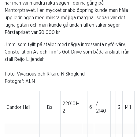
när man vann andra raka segern, denna gång på
Mantorptravet. I en mycket snabb öppning kunde man hålla
upp ledningen med minsta möjliga marginal, sedan var det
lugna gatan och man kunde gå undan till en säker seger.
Förstapriset var 30 000 kr.
Jimmi som fyllt på stallet med några intressanta nyförvärv,
Constellation As och Tim´s Got Drive som båda anslutit från
stall Reijo Liljendahl
Foto: Vivacious och Rikard N Skoglund
Fotograf: ALN
220101-
/
Candor Hall
Bs
6
3
14,1
2
2140