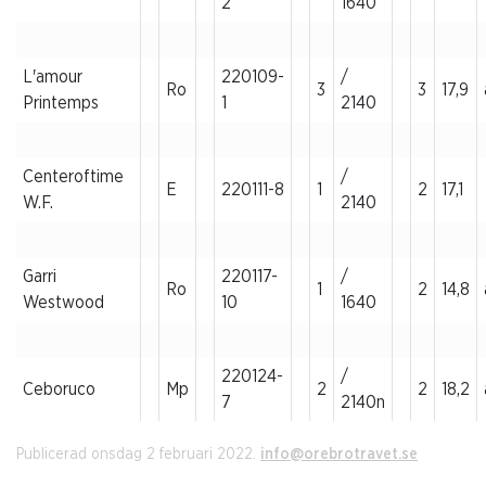
2
1640
L'amour
220109-
/
Ro
3
3
17,9
Printemps
1
2140
Centeroftime
/
E
220111-8
1
2
17,1
W.F.
2140
Garri
220117-
/
Ro
1
2
14,8
Westwood
10
1640
220124-
/
Ceboruco
Mp
2
2
18,2
7
2140n
Publicerad onsdag 2 februari 2022.
info@orebrotravet.se