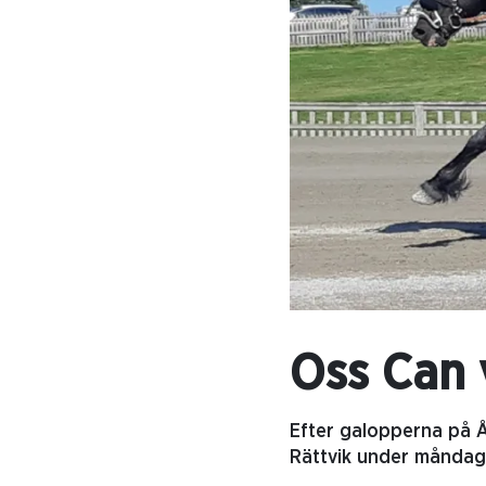
Oss Can 
Efter galopperna på År
Rättvik under måndags