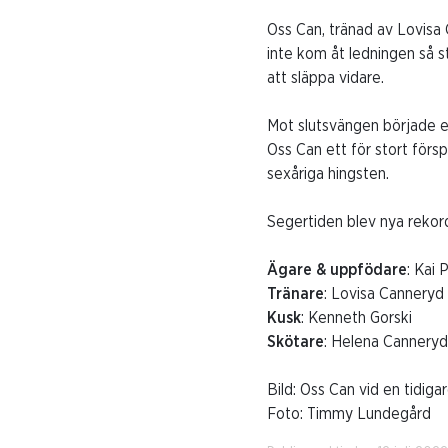
Oss Can, tränad av Lovisa 
inte kom åt ledningen så 
att släppa vidare.
Mot slutsvängen började en
Oss Can ett för stort för
sexåriga hingsten.
Segertiden blev nya rekord
Ägare & uppfödare
: Kai
Tränare
: Lovisa Canneryd
Kusk
: Kenneth Gorski
Skötare
: Helena Canneryd
Bild: Oss Can vid en tidiga
Foto: Timmy Lundegård