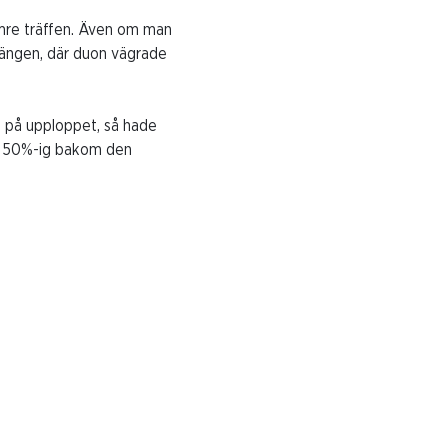
ämre träffen. Även om man
vängen, där duon vägrade
t på upploppet, så hade
om 50%-ig bakom den