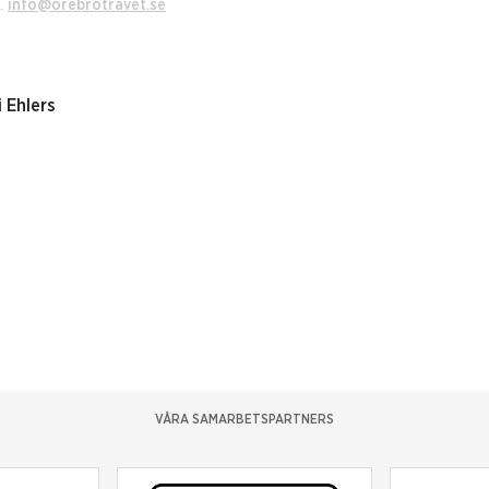
2.
info@orebrotravet.se
i Ehlers
VÅRA SAMARBETSPARTNERS