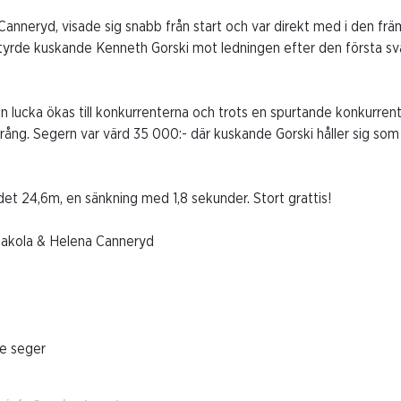
Canneryd, visade sig snabb från start och var direkt med i den fr
styrde kuskande Kenneth Gorski mot ledningen efter den första s
 lucka ökas till konkurrenterna och trots en spurtande konkurren
språng. Segern var värd 35 000:- där kuskande Gorski håller sig s
et 24,6m, en sänkning med 1,8 sekunder. Stort grattis!
 Pakola & Helena Canneryd
re seger