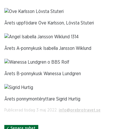
Årets uppfödare Ove Karlsson, Lövsta Stuteri
Årets A-ponnykusk Isabella Jansson Wiklund
Årets B-ponnykusk Wanessa Lundgren
Årets ponnymontéryttare Sigrid Hurtig
Publicerad tisdag 3 maj 2022.
info@orebrotravet.se
Senare nyhet