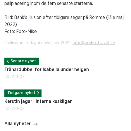
pallplacering inom de fem senaste starterna.
Bild: Bank’s Illusion efter tidigare seger på Romme (13:e maj
2022)
Foto: Foto-Mike
Publicerad fredag 4 november 2022.
info@orebrotravet.se
Senare nyhet
Tränardubbel för Isabella under helgen
2022-11-07
Tidigare nyhet
Kerstin jagar i interna kuskligan
2022-11-02
Alla nyheter