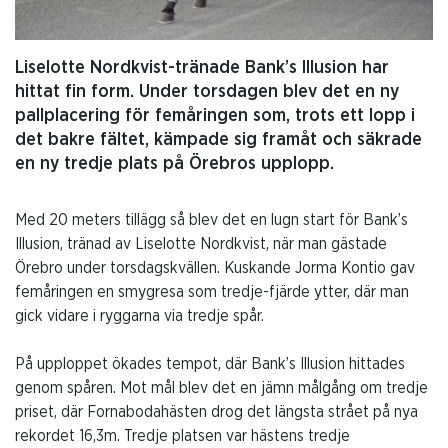
Liselotte Nordkvist-tränade Bank’s Illusion har
hittat fin form. Under torsdagen blev det en ny
pallplacering för femåringen som, trots ett lopp i
det bakre fältet, kämpade sig framåt och säkrade
en ny tredje plats på Örebros upplopp.
Med 20 meters tillägg så blev det en lugn start för Bank’s
Illusion, tränad av Liselotte Nordkvist, när man gästade
Örebro under torsdagskvällen. Kuskande Jorma Kontio gav
femåringen en smygresa som tredje-fjärde ytter, där man
gick vidare i ryggarna via tredje spår.
På upploppet ökades tempot, där Bank’s Illusion hittades
genom spåren. Mot mål blev det en jämn målgång om tredje
priset, där Fornabodahästen drog det längsta strået på nya
rekordet 16,3m. Tredje platsen var hästens tredje