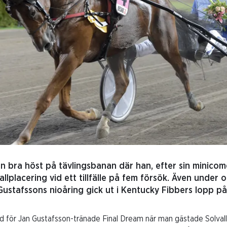
en bra höst på tävlingsbanan där han, efter sin minico
allplacering vid ett tillfälle på fem försök. Även under
Gustafssons nioåring gick ut i Kentucky Fibbers lopp på 
nd för Jan Gustafsson-tränade Final Dream när man gästade Solval