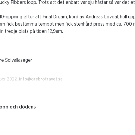
cky Fibbers lopp. Trots att det enbart var sju hästar så var det et
0-öppning efter att Final Dream, körd av Andreas Lövdal, höll up
ream fick bestämma tempot men fick stenhård press med ca. 700 me
in tredje plats på tiden 12,9am.
are Solvallaseger
mber 2022.
info@orebrotravet.se
lopp och dödens