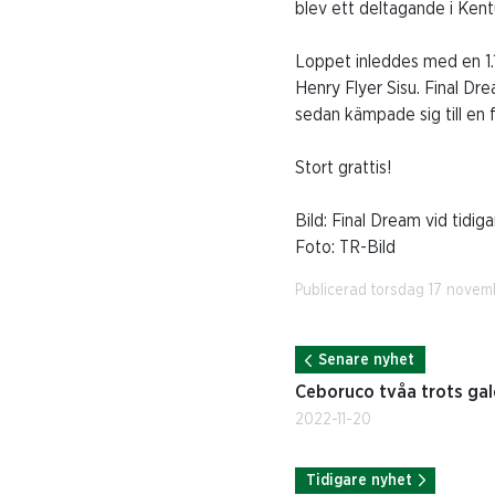
blev ett deltagande i Kentu
Loppet inleddes med en 1.1
Henry Flyer Sisu. Final D
sedan kämpade sig till en f
Stort grattis!
Bild: Final Dream vid tidig
Foto: TR-Bild
Publicerad torsdag 17 nove
Senare nyhet
Ceboruco tvåa trots ga
2022-11-20
Tidigare nyhet