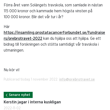
Förra året vann Solängets travskola, som samlade in nästan
115 000 kronor och kammade hem högsta vinsten på
100 000 kronor. Blir det vår tur i år?
Här
https://insamling.prostatacancerforbundet.se/fundraise
rs/orebrotravet-2022
kan du hjälpa oss att hjälpa. Ge ett
bidrag till forskningen och stötta samtidigt vår travskola i
utmaningen.
Nu kör vi!
Publicerad tisdag 1 november 2022.
info@orebrotravet.se
Senare nyhet
Kerstin jagar i interna kuskligan
2022-11-02