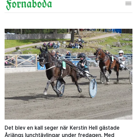
Det blev en kall seger när Kerstin Hell gästade
Årjängs lunchtävlingar under fredagen. Med