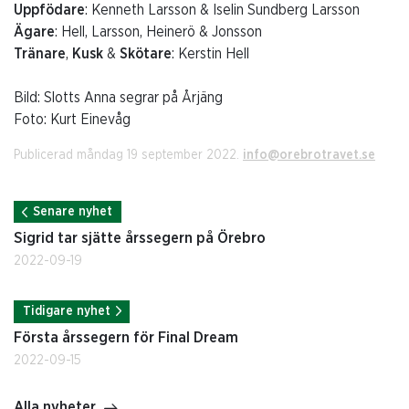
Uppfödare
: Kenneth Larsson & Iselin Sundberg Larsson
Ägare
: Hell, Larsson, Heinerö & Jonsson
Tränare
,
Kusk
&
Skötare
: Kerstin Hell
Bild: Slotts Anna segrar på Årjäng
Foto: Kurt Einevåg
Publicerad måndag 19 september 2022.
info@orebrotravet.se
Senare nyhet
Sigrid tar sjätte årssegern på Örebro
2022-09-19
Tidigare nyhet
Första årssegern för Final Dream
2022-09-15
Alla nyheter