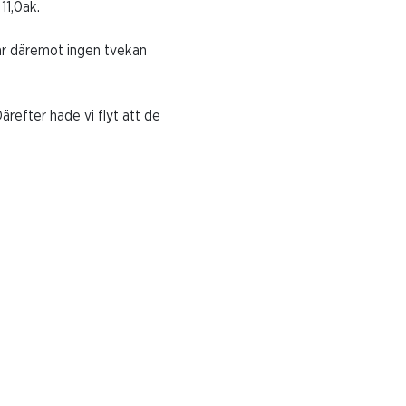
11,0ak.
 är däremot ingen tvekan
Därefter hade vi flyt att de