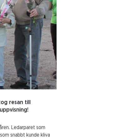
g resan till
uppvisning!
påren. Ledarparet som
 som snabbt kunde kliva