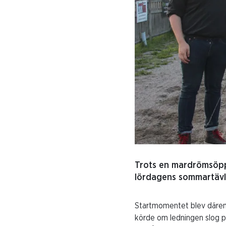
Trots en mardrömsöppni
lördagens sommartävli
Startmomentet blev däremot
körde om ledningen slog p