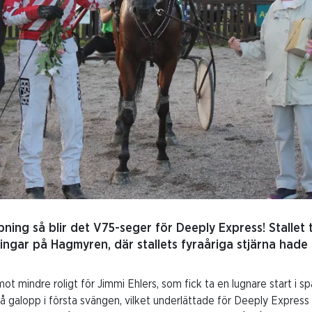
ng så blir det V75-seger för Deeply Express! Stallet to
ngar på Hagmyren, där stallets fyraåriga stjärna hade 
 mindre roligt för Jimmi Ehlers, som fick ta en lugnare start i s
å galopp i första svängen, vilket underlättade för Deeply Express