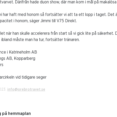
utvarvet. Därifrån hade duon show, där man kom i mål på makalösa 
har haft med honom så fortsätter vi att ta ett lopp i taget. Det
pacitet i honom, säger Jimmi till V75 Direkt.
let när han skulle accelerera från start så vi gick lite på säkerhet. 
bland måste man ha tur, fortsätter tränaren.
nce i Katrineholm AB
nings AB, Kopparberg
rs
arcirkeln vid tidigare seger
2023.
info@orebrotravet.se
ing på hemmaplan