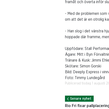
framåt och överta inför sl
- Med de problemen som vi 
om att det är en otrolig ka
- Han slog i det vänstra hju
hoppade där framme, men i
Uppfödare: Stall Performa
Ägare: Mitt i Byn Förvalt
Tränare & Kusk: Jimmi Ehle
Skötare: Simon Gorski
Bild: Deeply Express i vinn
Foto: Timmy Lundegård
Publicerad tisdag 1 augusti 
Senare nyhet
Rio Fri fixar pallplacer