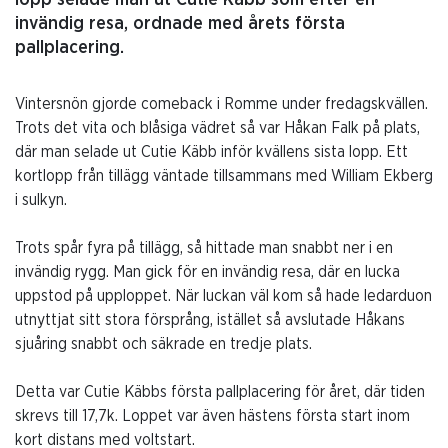
lopp selade man ut Cutie Käbb som efter en
invändig resa, ordnade med årets första
pallplacering.
Vintersnön gjorde comeback i Romme under fredagskvällen.
Trots det vita och blåsiga vädret så var Håkan Falk på plats,
där man selade ut Cutie Käbb inför kvällens sista lopp. Ett
kortlopp från tillägg väntade tillsammans med William Ekberg
i sulkyn.
Trots spår fyra på tillägg, så hittade man snabbt ner i en
invändig rygg. Man gick för en invändig resa, där en lucka
uppstod på upploppet. När luckan väl kom så hade ledarduon
utnyttjat sitt stora försprång, istället så avslutade Håkans
sjuåring snabbt och säkrade en tredje plats.
Detta var Cutie Käbbs första pallplacering för året, där tiden
skrevs till 17,7k. Loppet var även hästens första start inom
kort distans med voltstart.