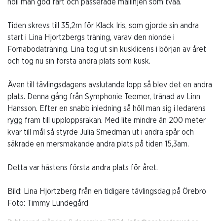
höll man god fart och passerade mållinjen som tvåa.
Tiden skrevs till 35,2m för Klack Iris, som gjorde sin andra
start i Lina Hjortzbergs träning, varav den nionde i
Fornabodaträning. Lina tog ut sin kusklicens i början av året
och tog nu sin första andra plats som kusk.
Även till tävlingsdagens avslutande lopp så blev det en andra
plats. Denna gång från Symphonie Teemer, tränad av Linn
Hansson. Efter en snabb inledning så höll man sig i ledarens
rygg fram till upploppsrakan. Med lite mindre än 200 meter
kvar till mål så styrde Julia Smedman ut i andra spår och
säkrade en mersmakande andra plats på tiden 15,3am.
Detta var hästens första andra plats för året.
Bild: Lina Hjortzberg från en tidigare tävlingsdag på Örebro
Foto: Timmy Lundegård