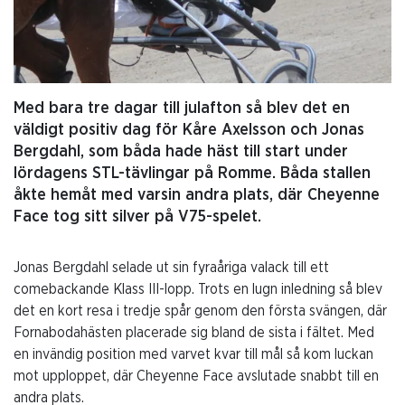
Med bara tre dagar till julafton så blev det en
väldigt positiv dag för Kåre Axelsson och Jonas
Bergdahl, som båda hade häst till start under
lördagens STL-tävlingar på Romme. Båda stallen
åkte hemåt med varsin andra plats, där Cheyenne
Face tog sitt silver på V75-spelet.
Jonas Bergdahl selade ut sin fyraåriga valack till ett
comebackande Klass III-lopp. Trots en lugn inledning så blev
det en kort resa i tredje spår genom den första svängen, där
Fornabodahästen placerade sig bland de sista i fältet. Med
en invändig position med varvet kvar till mål så kom luckan
mot upploppet, där Cheyenne Face avslutade snabbt till en
andra plats.