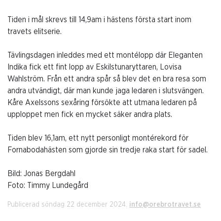
Tiden i mål skrevs till 14,9am i hästens första start inom
travets elitserie.
Tävlingsdagen inleddes med ett montélopp där Eleganten
Indika fick ett fint lopp av Eskilstunaryttaren, Lovisa
Wahlström. Från ett andra spår så blev det en bra resa som
andra utvändigt, där man kunde jaga ledaren i slutsvängen.
Kåre Axelssons sexåring försökte att utmana ledaren på
upploppet men fick en mycket säker andra plats.
Tiden blev 16,1am, ett nytt personligt montérekord för
Fornabodahästen som gjorde sin tredje raka start för sadel.
Bild: Jonas Bergdahl
Foto: Timmy Lundegård
Publicerad söndag 22 december 2024.
info@orebrotravet.se