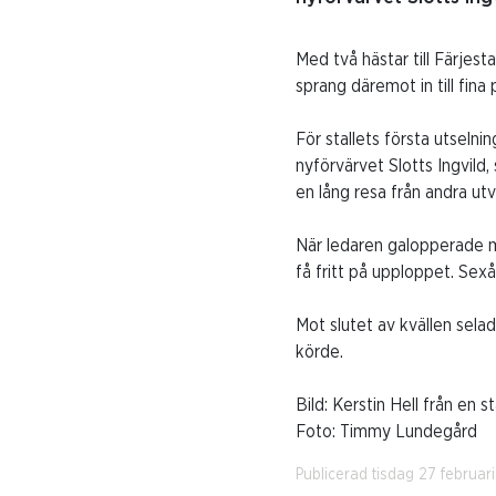
Med två hästar till Färjest
sprang däremot in till fina
För stallets första utselni
nyförvärvet Slotts Ingvild,
en lång resa från andra utv
När ledaren galopperade me
få fritt på upploppet. Sex
Mot slutet av kvällen sela
körde.
Bild: Kerstin Hell från en
Foto: Timmy Lundegård
Publicerad tisdag 27 februar