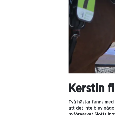
Kerstin f
Två hästar fanns med i
att det inte blev någ
nyförvärvet Slotts Ingv