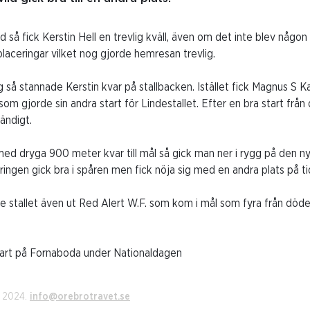
ad så fick Kerstin Hell en trevlig kväll, även om det inte blev någo
 placeringar vilket nog gjorde hemresan trevlig.
ng så stannade Kerstin kvar på stallbacken. Istället fick Magnus S 
 som gjorde sin andra start för Lindestallet. Efter en bra start från
ändigt.
d dryga 900 meter kvar till mål så gick man ner i rygg på den nya
åringen gick bra i spåren men fick nöja sig med en andra plats på t
de stallet även ut Red Alert W.F. som kom i mål som fyra från döden
 start på Fornaboda under Nationaldagen
i 2024.
info@orebrotravet.se