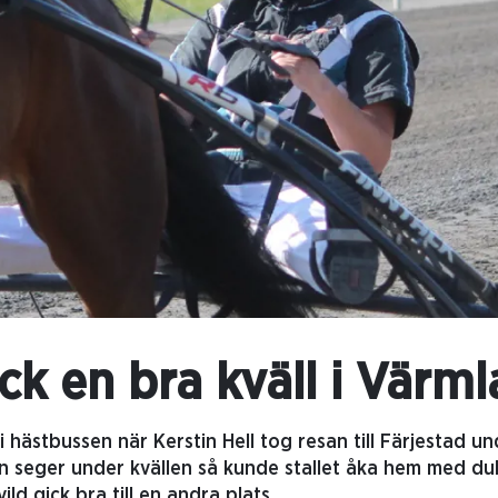
ick en bra kväll i Värm
 hästbussen när Kerstin Hell tog resan till Färjestad 
on seger under kvällen så kunde stallet åka hem med du
ild gick bra till en andra plats.