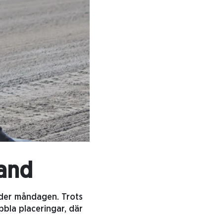
land
under måndagen. Trots
bbla placeringar, där