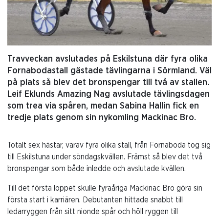
Travveckan avslutades på Eskilstuna där fyra olika
Fornabodastall gästade tävlingarna i Sörmland. Väl
på plats så blev det bronspengar till två av stallen.
Leif Eklunds Amazing Nag avslutade tävlingsdagen
som trea via spåren, medan Sabina Hallin fick en
tredje plats genom sin nykomling Mackinac Bro.
Totalt sex hästar, varav fyra olika stall, från Fornaboda tog sig
till Eskilstuna under söndagskvällen. Främst så blev det två
bronspengar som både inledde och avslutade kvällen.
Till det första loppet skulle fyraåriga Mackinac Bro göra sin
första start i karriären. Debutanten hittade snabbt till
ledarryggen från sitt nionde spår och höll ryggen till