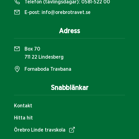
Telefon (tävlingsdagar):
0581-522 00
E-post:
info@orebrotravet.se
Adress
Box 70
711 22 Lindesberg
Fornaboda Travbana
Snabblänkar
Kontakt
Hitta hit
Örebro Linde travskola