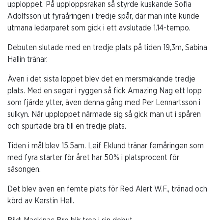
upploppet. På upploppsrakan så styrde kuskande Sofia
Adolfsson ut fyraåringen i tredje spår, där man inte kunde
utmana ledarparet som gick i ett avslutade 1.14-tempo.
Debuten slutade med en tredje plats på tiden 19,3m, Sabina
Hallin tränar.
Även i det sista loppet blev det en mersmakande tredje
plats. Med en seger i ryggen så fick Amazing Nag ett lopp
som fjärde ytter, även denna gång med Per Lennartsson i
sulkyn. När upploppet närmade sig så gick man ut i spåren
och spurtade bra till en tredje plats.
Tiden i mål blev 15,5am. Leif Eklund tränar femåringen som
med fyra starter för året har 50% i platsprocent för
säsongen.
Det blev även en femte plats för Red Alert W.F., tränad och
körd av Kerstin Hell.