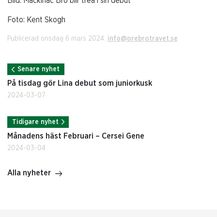
Bild: Mackinac Bro blir trea i sin debut
Foto: Kent Skogh
Publicerad onsdag 6 mars 2024.
info@orebrotravet.se
Senare nyhet
På tisdag gör Lina debut som juniorkusk
2024-03-07
Tidigare nyhet
Månadens häst Februari – Cersei Gene
2024-03-04
Alla nyheter