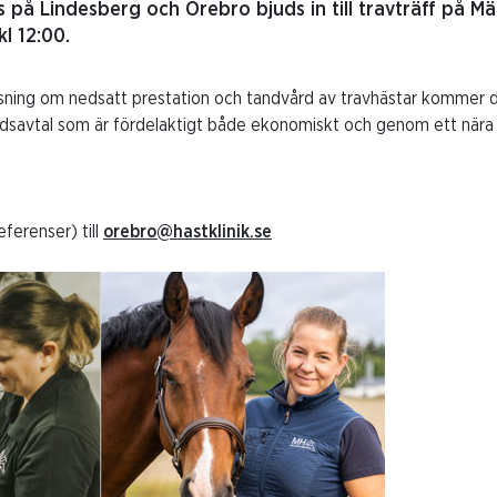
s på Lindesberg och Örebro bjuds in till travträff på Mä
l 12:00.
sning om nedsatt prestation och tandvård av travhästar kommer 
kundsavtal som är fördelaktigt både ekonomiskt och genom ett när
eferenser) till
orebro@hastklinik.se