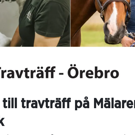
till travträff på Mälare
k