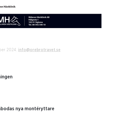
ber 2024.
info@orebrotravet.se
ningen
nabodas nya montéryttare