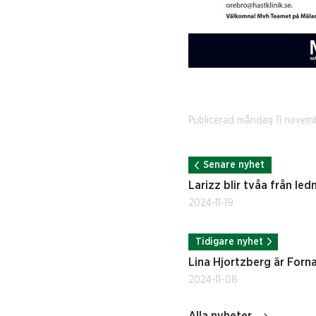
Publicerad måndag 11 novem
Senare nyhet
Larizz blir tvåa från led
2024-11-19
Tidigare nyhet
Lina Hjortzberg är For
2024-11-08
Alla nyheter