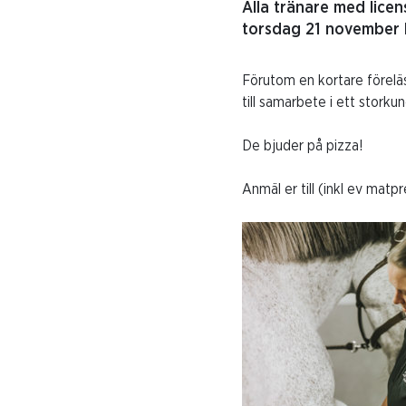
Alla tränare med licen
torsdag 21 november k
Förutom en kortare förelä
till samarbete i ett stor
De bjuder på pizza!
Anmäl er till (inkl ev matpr