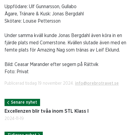
Uppfödare: Ulf Gunnarsson, Gullabo
Ägare, Tränare & Kusk: Jonas Bergdahl
Skötare: Louise Pettersson
Under samma kväll kunde Jonas Bergdahl även köra in en
fjärde plats med Cornerstone. Kvällen slutade även med en
femte plats för Amazing Nag som tränas av Leif Eklund.
Bild: Ceasar Marander efter segern på Rättvik
Foto: Privat
Publicerad tisdag 19 november 2024.
info@orebrotravet.se
Senare nyhet
Excellenzen blir tvåa inom STL Klass I
2024-11-19