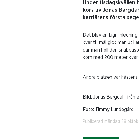
Under tisdagskvällen 
körs av Jonas Bergdah
karriärens första sege
Det blev en lugn inlednin
kvar till mål gick man ut i
där man höll den snabbaste
kom med 200 meter kvar ti
Andra platsen var hästens t
Bild: Jonas Bergdahl från 
Foto: Timmy Lundegård
Publicerad måndag 28 oktob