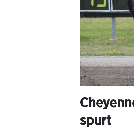
Cheyenne 
spurt