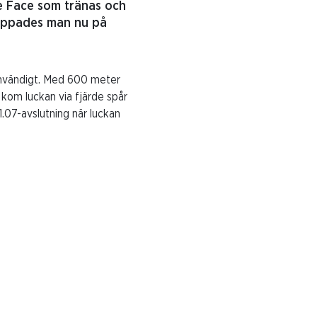
ne Face som tränas och
hoppades man nu på
 invändigt. Med 600 meter
å kom luckan via fjärde spår
1.07-avslutning när luckan