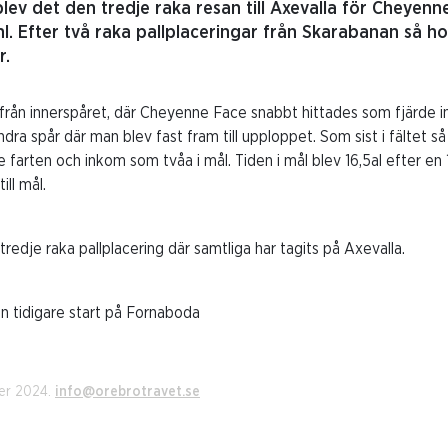
blev det den tredje raka resan till Axevalla för Cheyen
l. Efter två raka pallplaceringar från Skarabanan så 
r.
g från innerspåret, där Cheyenne Face snabbt hittades som fjärde
 andra spår där man blev fast fram till upploppet. Som sist i fältet s
 farten och inkom som tvåa i mål. Tiden i mål blev 16,5al efter en 
ll mål.
redje raka pallplacering där samtliga har tagits på Axevalla.
en tidigare start på Fornaboda
er 2024.
info@orebrotravet.se