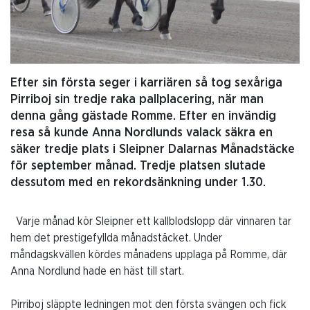
Efter sin första seger i karriären så tog sexåriga
Pirriboj sin tredje raka pallplacering, när man
denna gång gästade Romme. Efter en invändig
resa så kunde Anna Nordlunds valack säkra en
säker tredje plats i Sleipner Dalarnas Månadstäcke
för september månad. Tredje platsen slutade
dessutom med en rekordsänkning under 1.30.
Varje månad kör Sleipner ett kallblodslopp där vinnaren tar
hem det prestigefyllda månadstäcket. Under
måndagskvällen kördes månadens upplaga på Romme, där
Anna Nordlund hade en häst till start.
Pirriboj släppte ledningen mot den första svängen och fick