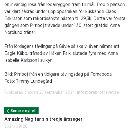
en invändig resa från ledarryggen fram till mål. Tredje platsen
var klart säkrad under upploppsrakan för kuskande Claes
Eskilsson som rekordsänkte hästen till 29,3k. Detta var första
gången som Pirriboj travade under 1.30, stort grattis! Anna
Nordlund tränar.
Från lördagens tävlingar på Gävle så ska vi även nämna att
Eagle Käbb, tränad av Håkan Falk, slutade fyra med Anna
Isabelle Karlsson i sulkyn.
Bild: Pirriboj från en tidigare tävlingsdag på Fornaboda
Foto: Timmy Lundegård
Publicerad onsdag 25 september 2024.
info@orebrotravet.se
Senare nyhet
Amazing Nag tar sin tredje årsseger
2024-09-26