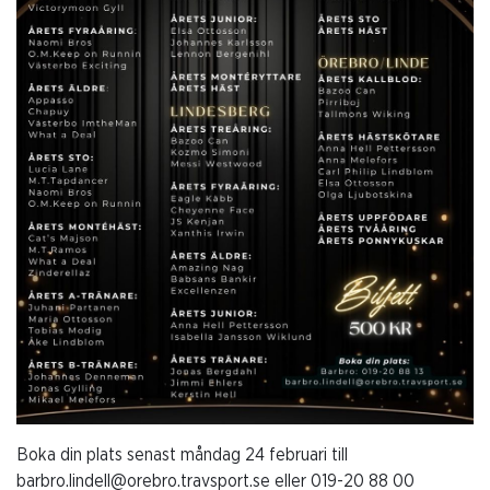
Boka din plats senast måndag 24 februari till
barbro.lindell@orebro.travsport.se eller 019-20 88 00