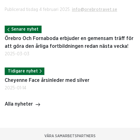
Publicerad tisdag 4 februari 2025.
info@orebrotravet.se
Senare nyhet
Örebro Och Fornaboda erbjuder en gemensam träff för
att göra den årliga fortbildningen redan nästa vecka!
2025-03-03
Tidigare nyhet
Cheyenne Face årsinleder med silver
2025-01-14
Alla nyheter
VÅRA SAMARBETSPARTNERS