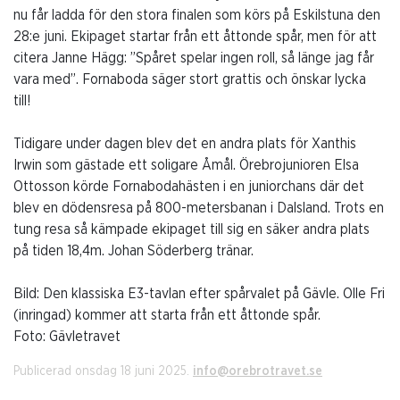
nu får ladda för den stora finalen som körs på Eskilstuna den
28:e juni. Ekipaget startar från ett åttonde spår, men för att
citera Janne Hägg: ”Spåret spelar ingen roll, så länge jag får
vara med”. Fornaboda säger stort grattis och önskar lycka
till!
Tidigare under dagen blev det en andra plats för Xanthis
Irwin som gästade ett soligare Åmål. Örebrojunioren Elsa
Ottosson körde Fornabodahästen i en juniorchans där det
blev en dödensresa på 800-metersbanan i Dalsland. Trots en
tung resa så kämpade ekipaget till sig en säker andra plats
på tiden 18,4m. Johan Söderberg tränar.
Bild: Den klassiska E3-tavlan efter spårvalet på Gävle. Olle Fri
(inringad) kommer att starta från ett åttonde spår.
Foto: Gävletravet
Publicerad onsdag 18 juni 2025.
info@orebrotravet.se