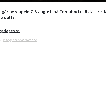
år av stapeln 7-8 augusti på Fornaboda. Utställare, la
te detta!
rgslagen.se
6.
info@orebrotravet.se