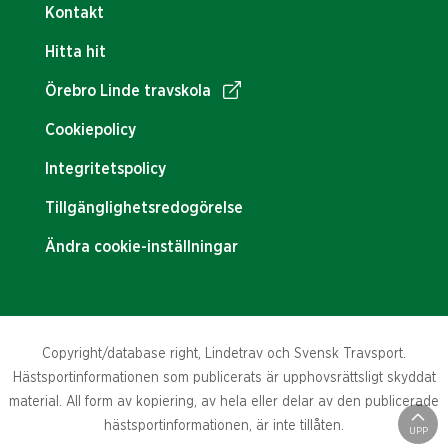
Kontakt
Hitta hit
Örebro Linde travskola
Cookiepolicy
Integritetspolicy
Tillgänglighetsredogörelse
Ändra cookie-inställningar
Copyright/database right, Lindetrav och Svensk Travsport.
Hästsportinformationen som publicerats är upphovsrättsligt skyddat
material. All form av kopiering, av hela eller delar av den publicerade
hästsportinformationen, är inte tillåten.
UPP