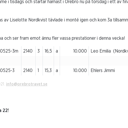
 i tisdags och startar härnäst i Örebro nu på torsdag i ett av fi
s av Liselotte Nordkvist tävlade i monté igen och kom 3a tillsa
serna och ser fram emot ännu fler vassa prestationer i denna vecka!
10525-3m
2140
3
16,5
a
10.000
Leo Emilia (Nordkv
10525-3
2140
1
15,3
a
10.000
Ehlers Jimmi
021.
info@orebrotravet.se
 22!