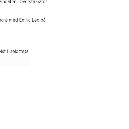
nalheaten i Översta Gårds
mmans med Emilia Leo på
ist Liselotte)a