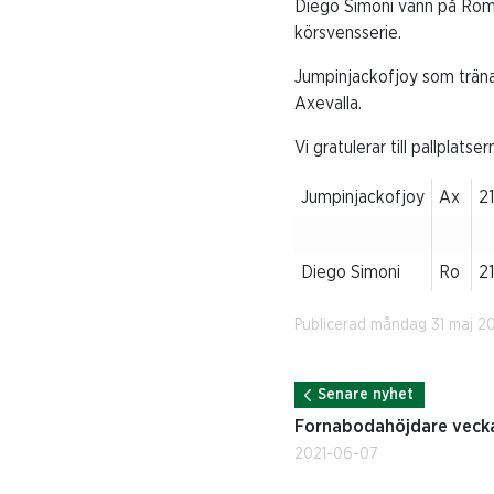
Diego Simoni vann på Romme
körsvensserie.
Jumpinjackofjoy som träna
Axevalla.
Vi gratulerar till pallplat
Jumpinjackofjoy
Ax
2
Diego Simoni
Ro
2
Publicerad måndag 31 maj 2
Senare nyhet
Fornabodahöjdare vecka
2021-06-07