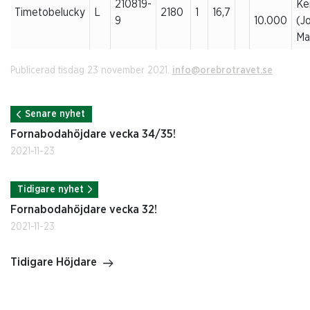
210819-
Ke
Timetobelucky
L
2180
1
16,7
9
10.000
(J
Ma
Publicerad tisdag 23 november 2021.
info@orebrotravet.se
Senare nyhet
Fornabodahöjdare vecka 34/35!
2021-11-23
Tidigare nyhet
Fornabodahöjdare vecka 32!
2021-11-23
Tidigare Höjdare