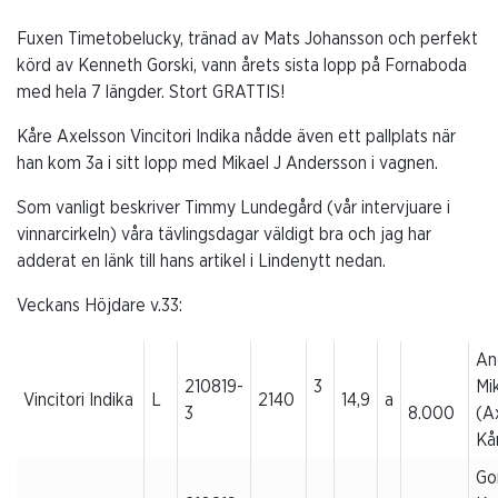
Fuxen Timetobelucky, tränad av Mats Johansson och perfekt
körd av Kenneth Gorski, vann årets sista lopp på Fornaboda
med hela 7 längder. Stort GRATTIS!
Kåre Axelsson Vincitori Indika nådde även ett pallplats när
han kom 3a i sitt lopp med Mikael J Andersson i vagnen.
Som vanligt beskriver Timmy Lundegård (vår intervjuare i
vinnarcirkeln) våra tävlingsdagar väldigt bra och jag har
adderat en länk till hans artikel i Lindenytt nedan.
Veckans Höjdare v.33:
An
210819-
3
Mi
Vincitori Indika
L
2140
14,9
a
3
8.000
(A
Kå
Go