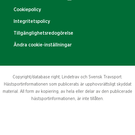
Cookiepolicy
Integritetspolicy
Tillgänglighetsredogörelse
Ändra cookie-inställningar
Copyright/database right, Lindetrav och Svensk Travsport.
Hästsportinformationen som publicerats är upphovsrättsligt skyddat
material. All form av kopiering, av hela eller delar av den publicerade
hästsportinformationen, är inte tillåten.