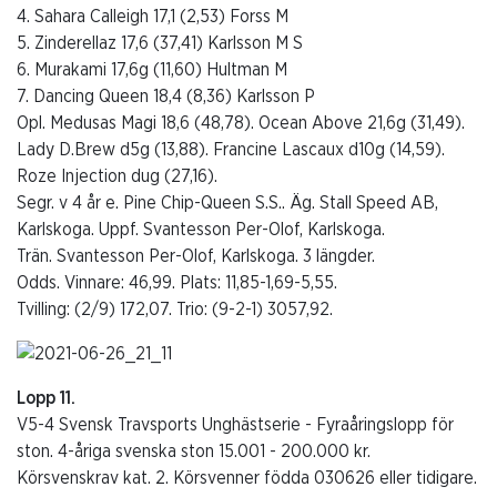
4. Sahara Calleigh 17,1 (2,53) Forss M
5. Zinderellaz 17,6 (37,41) Karlsson M S
6. Murakami 17,6g (11,60) Hultman M
7. Dancing Queen 18,4 (8,36) Karlsson P
Opl. Medusas Magi 18,6 (48,78). Ocean Above 21,6g (31,49).
Lady D.Brew d5g (13,88). Francine Lascaux d10g (14,59).
Roze Injection dug (27,16).
Segr. v 4 år e. Pine Chip-Queen S.S.. Äg. Stall Speed AB,
Karlskoga. Uppf. Svantesson Per-Olof, Karlskoga.
Trän. Svantesson Per-Olof, Karlskoga. 3 längder.
Odds. Vinnare: 46,99. Plats: 11,85-1,69-5,55.
Tvilling: (2/9) 172,07. Trio: (9-2-1) 3057,92.
Lopp 11.
V5-4 Svensk Travsports Unghästserie - Fyraåringslopp för
ston. 4-åriga svenska ston 15.001 - 200.000 kr.
Körsvenskrav kat. 2. Körsvenner födda 030626 eller tidigare.