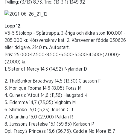
Tvilling: (3/13) 8,73. Trio: (13-3-1) 1349,92
Lopp 12.
V5-5 Stolopp - Spårtrappa. 3-åriga och äldre ston 100.001 -
285.000 kr. Körsvenskrav kat. 2. Körsvenner födda 030626
eller tidigare. 2140 m. Autostart.
Pris: 25.000-12.500-8.500-6.500-5.500-4.500-(2.000)-
(2.000) kr.
1. Sister of Mercy 14,3 (14,92) Nylander D
2. TheBankonBroadway 14,5 (13,30) Claesson F
3. Monique Tooma 14,6 (8,05) Forss M
4. Guines d'Atout 14,6 (11,36) Haugstad K
5. Edemma 14,7 (73,05) Vigholm M
6. Shimoko 15,0 (5,23) Jepson C J
7. Orlandina 15,0 (27,00) Paldan R
8. Janssons Frestelse 15,1 (59,85) Karlsson P
Opl. Tracy's Princess 15,6 (36,75). Caddie No More 15,7