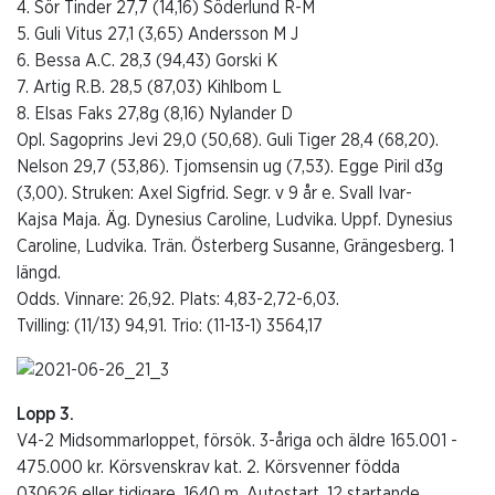
4. Sör Tinder 27,7 (14,16) Söderlund R-M
5. Guli Vitus 27,1 (3,65) Andersson M J
6. Bessa A.C. 28,3 (94,43) Gorski K
7. Artig R.B. 28,5 (87,03) Kihlbom L
8. Elsas Faks 27,8g (8,16) Nylander D
Opl. Sagoprins Jevi 29,0 (50,68). Guli Tiger 28,4 (68,20).
Nelson 29,7 (53,86). Tjomsensin ug (7,53). Egge Piril d3g
(3,00). Struken: Axel Sigfrid. Segr. v 9 år e. Svall Ivar-
Kajsa Maja. Äg. Dynesius Caroline, Ludvika. Uppf. Dynesius
Caroline, Ludvika. Trän. Österberg Susanne, Grängesberg. 1
längd.
Odds. Vinnare: 26,92. Plats: 4,83-2,72-6,03.
Tvilling: (11/13) 94,91. Trio: (11-13-1) 3564,17
Lopp 3.
V4-2 Midsommarloppet, försök. 3-åriga och äldre 165.001 -
475.000 kr. Körsvenskrav kat. 2. Körsvenner födda
030626 eller tidigare. 1640 m. Autostart. 12 startande.