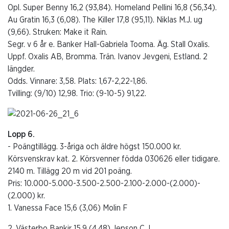
Opl. Super Benny 16,2 (93,84). Homeland Pellini 16,8 (56,34).
Au Gratin 16,3 (6,08). The Killer 17,8 (95,11). Niklas M.J. ug
(9,66). Struken: Make it Rain.
Segr. v 6 år e. Banker Hall-Gabriela Tooma. Äg. Stall Oxalis.
Uppf. Oxalis AB, Bromma. Trän. Ivanov Jevgeni, Estland. 2
längder.
Odds. Vinnare: 3,58. Plats: 1,67-2,22-1,86.
Tvilling: (9/10) 12,98. Trio: (9-10-5) 91,22.
Lopp 6.
- Poängtillägg. 3-åriga och äldre högst 150.000 kr.
Körsvenskrav kat. 2. Körsvenner födda 030626 eller tidigare.
2140 m. Tillägg 20 m vid 201 poäng.
Pris: 10.000-5.000-3.500-2.500-2.100-2.000-(2.000)-
(2.000) kr.
1. Vanessa Face 15,6 (3,06) Molin F
2. Västerbo Bankir 15,9 (4,48) Jepson C J