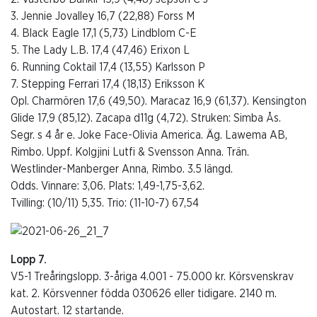
3. Jennie Jovalley 16,7 (22,88) Forss M
4. Black Eagle 17,1 (5,73) Lindblom C-E
5. The Lady L.B. 17,4 (47,46) Erixon L
6. Running Coktail 17,4 (13,55) Karlsson P
7. Stepping Ferrari 17,4 (18,13) Eriksson K
Opl. Charmören 17,6 (49,50). Maracaz 16,9 (61,37). Kensington
Glide 17,9 (85,12). Zacapa d11g (4,72). Struken: Simba Ås.
Segr. s 4 år e. Joke Face-Olivia America. Äg. Lawema AB,
Rimbo. Uppf. Kolgjini Lutfi & Svensson Anna. Trän.
Westlinder-Manberger Anna, Rimbo. 3.5 längd.
Odds. Vinnare: 3,06. Plats: 1,49-1,75-3,62.
Tvilling: (10/11) 5,35. Trio: (11-10-7) 67,54
Lopp 7.
V5-1 Treåringslopp. 3-åriga 4.001 - 75.000 kr. Körsvenskrav
kat. 2. Körsvenner födda 030626 eller tidigare. 2140 m.
Autostart. 12 startande.