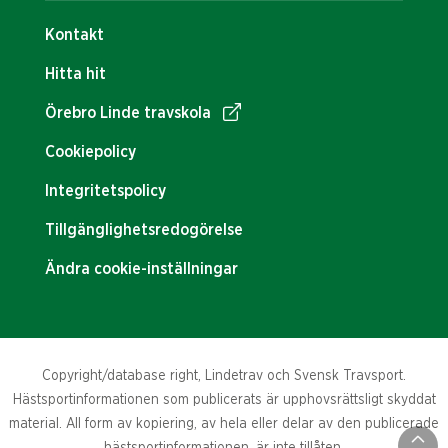
Kontakt
Hitta hit
Örebro Linde travskola
Cookiepolicy
Integritetspolicy
Tillgänglighetsredogörelse
Ändra cookie-inställningar
Copyright/database right, Lindetrav och Svensk Travsport.
Hästsportinformationen som publicerats är upphovsrättsligt skyddat
material. All form av kopiering, av hela eller delar av den publicerade