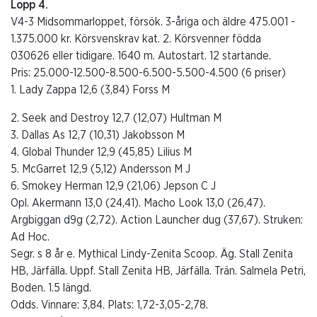
Lopp 4.
V4-3 Midsommarloppet, försök. 3-åriga och äldre 475.001 -
1.375.000 kr. Körsvenskrav kat. 2. Körsvenner födda
030626 eller tidigare. 1640 m. Autostart. 12 startande.
Pris: 25.000-12.500-8.500-6.500-5.500-4.500 (6 priser)
1. Lady Zappa 12,6 (3,84) Forss M
2. Seek and Destroy 12,7 (12,07) Hultman M
3. Dallas As 12,7 (10,31) Jakobsson M
4. Global Thunder 12,9 (45,85) Lilius M
5. McGarret 12,9 (5,12) Andersson M J
6. Smokey Herman 12,9 (21,06) Jepson C J
Opl. Akermann 13,0 (24,41). Macho Look 13,0 (26,47).
Argbiggan d9g (2,72). Action Launcher dug (37,67). Struken:
Ad Hoc.
Segr. s 8 år e. Mythical Lindy-Zenita Scoop. Äg. Stall Zenita
HB, Järfälla. Uppf. Stall Zenita HB, Järfälla. Trän. Salmela Petri,
Boden. 1.5 längd.
Odds. Vinnare: 3,84. Plats: 1,72-3,05-2,78.