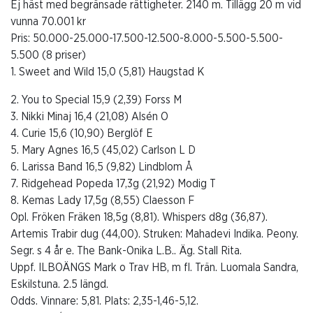
Ej häst med begränsade rättigheter. 2140 m. Tillägg 20 m vid
vunna 70.001 kr
Pris: 50.000-25.000-17.500-12.500-8.000-5.500-5.500-
5.500 (8 priser)
1. Sweet and Wild 15,0 (5,81) Haugstad K
2. You to Special 15,9 (2,39) Forss M
3. Nikki Minaj 16,4 (21,08) Alsén O
4. Curie 15,6 (10,90) Berglöf E
5. Mary Agnes 16,5 (45,02) Carlson L D
6. Larissa Band 16,5 (9,82) Lindblom Å
7. Ridgehead Popeda 17,3g (21,92) Modig T
8. Kemas Lady 17,5g (8,55) Claesson F
Opl. Fröken Fräken 18,5g (8,81). Whispers d8g (36,87).
Artemis Trabir dug (44,00). Struken: Mahadevi Indika. Peony.
Segr. s 4 år e. The Bank-Onika L.B.. Äg. Stall Rita.
Uppf. ILBOÄNGS Mark o Trav HB, m fl. Trän. Luomala Sandra,
Eskilstuna. 2.5 längd.
Odds. Vinnare: 5,81. Plats: 2,35-1,46-5,12.