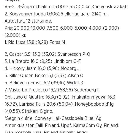
V5-2 . 3-åriga och äldre 15.001 - 55.000 kr. Körsvenskrav kat.
2. Körsvenner födda 030626 eller tidigare. 2140 m.
Autostart. 12 startande.
Pris: 20.000-10.000-7.500-6.000-5.000-4.000-(2.000)-
(2.000) kr.
1. Rio Luca 15,8 (9,28) Forss M
2. Caspar S.S. 15,9 (33,02) Svantesson P-O
3. La Brebro 16,0 (9,25) Lindblom C-E
4. Hickory Jaam 16,0 (5,96) Moberg J
5. Killer Queen Boko 16,1 (5,37) Alsén O
6. Believe in Frost 16,2 (39,36) Widell K
7. Västerbo Prosecco 16,2 (58,56) Söderberg F
Opl. Jano di Quattro 16,3g (2,92). Imakeitonmyown 16,3
(6,72). Larrissa Fallis 20,6 (50,04). Honeybooboo d11g
(40,55). Struken: Gigino.
*Segr. h 4 år e. Conway Hall-Cassiopeia Blue. Äg.
Amerikulaisten Talli, Finland. Uppf. KaimaCom Oy, Finland.
Trän. Koskela Juha, Finland. En halv längd.