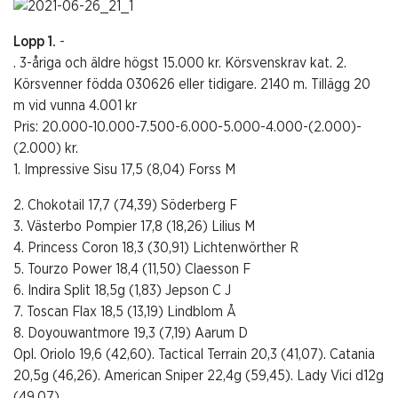
Lopp 1.
-
. 3-åriga och äldre högst 15.000 kr. Körsvenskrav kat. 2.
Körsvenner födda 030626 eller tidigare. 2140 m. Tillägg 20
m vid vunna 4.001 kr
Pris: 20.000-10.000-7.500-6.000-5.000-4.000-(2.000)-
(2.000) kr.
1. Impressive Sisu 17,5 (8,04) Forss M
2. Chokotail 17,7 (74,39) Söderberg F
3. Västerbo Pompier 17,8 (18,26) Lilius M
4. Princess Coron 18,3 (30,91) Lichtenwörther R
5. Tourzo Power 18,4 (11,50) Claesson F
6. Indira Split 18,5g (1,83) Jepson C J
7. Toscan Flax 18,5 (13,19) Lindblom Å
8. Doyouwantmore 19,3 (7,19) Aarum D
Opl. Oriolo 19,6 (42,60). Tactical Terrain 20,3 (41,07). Catania
20,5g (46,26). American Sniper 22,4g (59,45). Lady Vici d12g
(49,07).