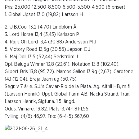
Pris: 25.000-12.500-8.500-6.500-5.500-4.500 (6 priser)
1. Global Upset 13,0 (19,82) Larsson H
2. U.B.Cool 13,2 (4,70) Lindblom Å
3. Lord Horse 13,4 (3,43) Karlsson P
4. Raj's Oh Lord 13,4 (30,88) Andersson M J
5. Victory Road 13,5g (30,56) Jepson C J
6. Maj Doll 13,5 (52,44) Sedström J
Opl. Beluga Winner 13,8 (23,61). Notation 13,8 (102,40).
Gilbert Bris 13,8 (95,72). Marcos Gallon 13,9g (2,67). Carotene
14,1 (12,04). Eraja Jaam ug (50,75).
Segr. v 7 år e. S.J.'s Caviar-Rio de la Plata. Äg. Alfnil HB, m fl
(Larsson Henrik). Uppf. Global Farm AB, Nacka Strand. Trän.
Larsson Henrik, Sigtuna. 1.5 längd.
Odds. Vinnare: 19,82. Plats: 3,74-1,81-1,55.
Tvilling: (4/6) 46,97. Trio: (6-4-5) 367,60