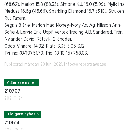
(68,62). Marion 15,8 (88,33). Simone K.J. 16,0 (5,99). Myllkärrs
Medusa 16,6g (45,66). Sparkling Diamond 16,7 (3,10). Struken:
Rut Taxam.
Segr. s 8 år e. Marion Mad Money-Ivory As. Äg. Nilsson Ann-
Sofie & Lervik Erik. Uppf. Vertex Trading AB, Sandared. Trän.
Nylander David, Rättvik. 2 längder.
Odds. Vinnare: 14,92. Plats: 3,33-3,05-3,12.
Tvilling: (8/10) 51,79. Trio: (8-10-15) 758,03.
Publicerad måndag 28 juni 2021.
info@orebrotravet.se
Senare nyhet
210707
2021-11-24
Tidigare nyhet
210614
2021-06-15