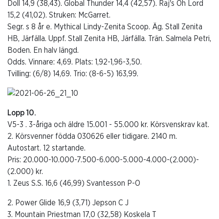
Doll 14,9 (38,43). Global Thunder 14,4 (42,57). Raj's Oh Lord
15,2 (41,02). Struken: McGarret.
Segr. s 8 år e. Mythical Lindy-Zenita Scoop. Äg. Stall Zenita
HB, Järfälla. Uppf. Stall Zenita HB, Järfälla. Trän. Salmela Petri,
Boden. En halv längd.
Odds. Vinnare: 4,69. Plats: 1,92-1,96-3,50.
Tvilling: (6/8) 14,69. Trio: (8-6-5) 163,99.
Lopp 10.
V5-3 . 3-åriga och äldre 15.001 - 55.000 kr. Körsvenskrav kat.
2. Körsvenner födda 030626 eller tidigare. 2140 m.
Autostart. 12 startande.
Pris: 20.000-10.000-7.500-6.000-5.000-4.000-(2.000)-
(2.000) kr.
1. Zeus S.S. 16,6 (46,99) Svantesson P-O
2. Power Glide 16,9 (3,71) Jepson C J
3. Mountain Priestman 17,0 (32,58) Koskela T