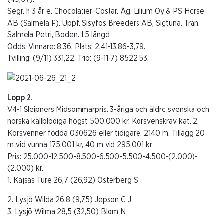
Segr. h 3 år e. Chocolatier-Costar. Äg. Lilium Oy & PS Horse
AB (Salmela P). Uppf. Sisyfos Breeders AB, Sigtuna. Trän.
Salmela Petri, Boden. 1.5 längd.
Odds. Vinnare: 8,36. Plats: 2,41-13,86-3,79.
Tvilling: (9/11) 331,22. Trio: (9-11-7) 8522,53.
Lopp 2.
V4-1 Sleipners Midsommarpris. 3-åriga och äldre svenska och
norska kallblodiga högst 500.000 kr. Körsvenskrav kat. 2.
Körsvenner födda 030626 eller tidigare. 2140 m. Tillägg 20
m vid vunna 175.001 kr, 40 m vid 295.001 kr
Pris: 25.000-12.500-8.500-6.500-5.500-4.500-(2.000)-
(2.000) kr.
1. Kajsas Ture 26,7 (26,92) Österberg S
2. Lysjö Wilda 26,8 (9,75) Jepson C J
3. Lysjö Wilma 28,5 (32,50) Blom N