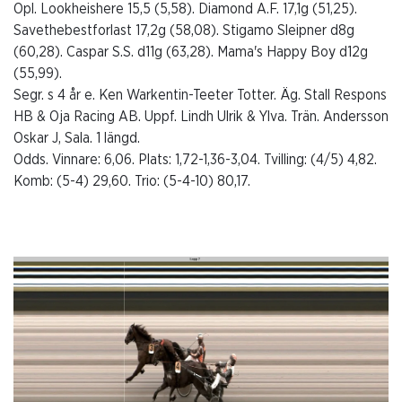
Opl. Lookheishere 15,5 (5,58). Diamond A.F. 17,1g (51,25).
Savethebestforlast 17,2g (58,08). Stigamo Sleipner d8g
(60,28). Caspar S.S. d11g (63,28). Mama's Happy Boy d12g
(55,99).
Segr. s 4 år e. Ken Warkentin-Teeter Totter. Äg. Stall Respons
HB & Oja Racing AB. Uppf. Lindh Ulrik & Ylva. Trän. Andersson
Oskar J, Sala. 1 längd.
Odds. Vinnare: 6,06. Plats: 1,72-1,36-3,04. Tvilling: (4/5) 4,82.
Komb: (5-4) 29,60. Trio: (5-4-10) 80,17.