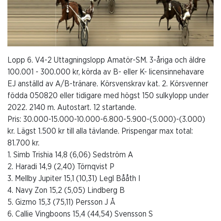
Lopp 6. V4-2 Uttagningslopp Amatör-SM. 3-åriga och äldre
100.001 - 300.000 kr, körda av B- eller K- licensinnehavare
EJ anställd av A/B-tränare. Körsvenskrav kat. 2. Körsvenner
födda 050820 eller tidigare med högst 150 sulkylopp under
2022. 2140 m. Autostart. 12 startande.
Pris: 30.000-15.000-10.000-6.800-5.900-(5.000)-(3.000)
kr. Lägst 1.500 kr till alla tävlande. Prispengar max total:
81.700 kr.
1. Simb Trishia 14,8 (6,06) Sedström A
2. Haradi 14,9 (2,40) Törnqvist P
3. Mellby Jupiter 15,1 (10,31) Legl Bååth I
4. Navy Zon 15,2 (5,05) Lindberg B
5. Gizmo 15,3 (75,11) Persson J Å
6. Callie Vingboons 15,4 (44,54) Svensson S