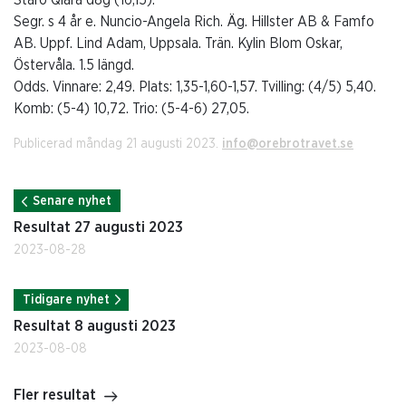
Staro Qlara d8g (16,15).
Segr. s 4 år e. Nuncio-Angela Rich. Äg. Hillster AB & Famfo
AB. Uppf. Lind Adam, Uppsala. Trän. Kylin Blom Oskar,
Östervåla. 1.5 längd.
Odds. Vinnare: 2,49. Plats: 1,35-1,60-1,57. Tvilling: (4/5) 5,40.
Komb: (5-4) 10,72. Trio: (5-4-6) 27,05.
Publicerad måndag 21 augusti 2023.
info@orebrotravet.se
Senare nyhet
Resultat 27 augusti 2023
2023-08-28
Tidigare nyhet
Resultat 8 augusti 2023
2023-08-08
Fler resultat