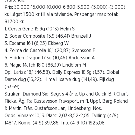
Pris: 30.000-15.000-10.000-6.800-5.900-(5.000)-(3.000)
kr. Lägst 1.500 kr till alla tävlande. Prispengar max total:
81.700 kr.
1. Cersei Gene 15,9g (10,13) Helm S
2. Sober Composite 15,9 (46,41) Brunzell J
3. Escama 16,1 (6,25) Ekberg W
4. Zelma de Castella 16,1 (20,87) Svensson E
5. Hidden Dragon 17,3g (10,46) Andersson A
6. Magic Match 18,0 (86,39) Lindblom M
Opl. Larizz 18,1 (46,58). Dolly Express 18,3g (1,57). Global
Dame dug (16,22). Hilma Lixarve dug (141,49). Fiji dug
(53,69).
Struken: Diamond Sid. Segr. s 4 år e. Up and Quick-B.R.Char's
Flicka. Äg. F:a Gustavsson Travsport, m fl. Uppf. Berg Roland
& Martin. Trän. Gustafsson Jan, Lindesberg. Nos.
Odds. Vinnare: 10,13. Plats: 2,03-8,52-2,05. Tvilling: (4/9)
148,17. Komb: (4-9) 397,86. Trio: (4-9-10) 1925,08.