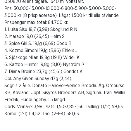
050820 eller tidigare. 1640 m. Voltstart.
Pris: 30.000-15.000-10.000-6.800-5.900-5.000-3.000-
3.000 kr (8 prisplacerade). Lägst 1.500 kr till alla tävlande.
Prispengar max total: 84.700 kr.
1. Luisa Sisu 18,7 (3,98) Skoglund R N
2. Marabo 19,0 (26,45) Helm S
3. Spice Girl S. 19,1g (6,69) Goop B
4. Kozmo Simoni 19,1g (3,96) Ehlers J
5. Sjöskogs Milan 19,8g (19,11) Widell K
6. Kattbo Hunter 19,8g (8,10) Nyström P
7. Diana Broline 23,7g (45,61) Gondet K
Opl. Any Given Sunday d7g (3,44).
Segr. s 2 år e. Donato Hanover-Venice Brodda. Äg. Ofcourse
KB, Kovland. Uppf. Sisyfos Breeders AB, Sigtuna. Trän. Wallin
Fredrik, Huddungeby. 1.5 längd.
Odds. Vinnare: 3,98. Plats: 1,50-3,85-1,66. Tvilling: (1/2) 59,63.
Komb: (2-1) 114,52. Trio: (2-1-4) 581,63.