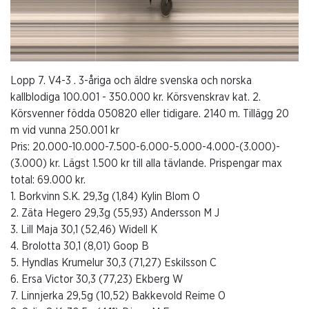
Lopp 7. V4-3 . 3-åriga och äldre svenska och norska
kallblodiga 100.001 - 350.000 kr. Körsvenskrav kat. 2.
Körsvenner födda 050820 eller tidigare. 2140 m. Tillägg 20
m vid vunna 250.001 kr
Pris: 20.000-10.000-7.500-6.000-5.000-4.000-(3.000)-
(3.000) kr. Lägst 1.500 kr till alla tävlande. Prispengar max
total: 69.000 kr.
1. Borkvinn S.K. 29,3g (1,84) Kylin Blom O
2. Zäta Hegero 29,3g (55,93) Andersson M J
3. Lill Maja 30,1 (52,46) Widell K
4. Brolotta 30,1 (8,01) Goop B
5. Hyndlas Krumelur 30,3 (71,27) Eskilsson C
6. Ersa Victor 30,3 (77,23) Ekberg W
7. Linnjerka 29,5g (10,52) Bakkevold Reime O