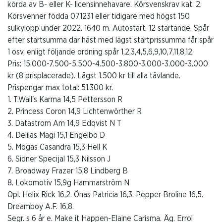
körda av B- eller K- licensinnehavare. Körsvenskrav kat. 2.
Körsvenner födda 071231 eller tidigare med högst 150
sulkylopp under 2022. 1640 m. Autostart. 12 startande. Spår
efter startsumma där häst med lägst startprissumma får spår
1 osv, enligt följande ordning spår 1,2,3,4,5,6,9,10,7,11,8,12.
Pris: 15.000-7.500-5.500-4.500-3.800-3.000-3.000-3.000
kr (8 prisplacerade). Lägst 1.500 kr till alla tävlande.
Prispengar max total: 51.300 kr.
1. T.Wall's Karma 14,5 Pettersson R
2. Princess Coron 14,9 Lichtenwörther R
3. Datastrom Am 14,9 Edqvist N T
4. Delilas Magi 15,1 Engelbo D
5. Mogas Casandra 15,3 Hell K
6. Sidner Specijal 15,3 Nilsson J
7. Broadway Frazer 15,8 Lindberg B
8. Lokomotiv 15,9g Hammarström N
Opl. Helix Rick 16,2. Önas Patricia 16,3. Pepper Broline 16,5.
Dreamboy A.F. 16,8.
Segr. s 6 år e. Make it Happen-Elaine Carisma. Äg. Errol