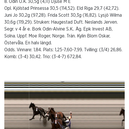
8. Odin O.K. 30,5g (4,11) Djuse M E
Opl. Kjölstad Prinsessa 30,5 (114,52). Eld Riga 29,7 (42,72).
Juni Jo 30,2g (97,28). Frida Scott 30,3g (16,82). Lysjö Wilma
30,6g (119,29). Struken: Haugestad Duft. Neslands Jerven.
Segr. v 4 år e. Bork Odin-Alvine S.K.. Äg. Epk Invest AB,
Solna. Uppf. Moe Roger, Norge. Trän. Kylin Blom Oskar,
Östervåla. En halv längd.
Odds. Vinnare: 1,84. Plats: 1,25-7,60-7,99. Tvilling: (3/4) 26,86.
Komb: (3-4) 30,42. Trio: (3-4-7) 672,84.