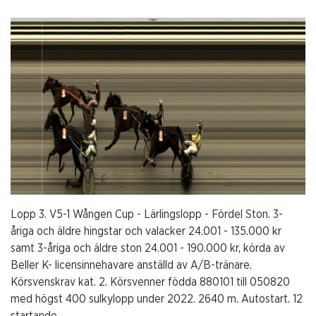
Lopp 3. V5-1 Wången Cup - Lärlingslopp - Fördel Ston. 3-
åriga och äldre hingstar och valacker 24.001 - 135.000 kr
samt 3-åriga och äldre ston 24.001 - 190.000 kr, körda av
Beller K- licensinnehavare anställd av A/B-tränare.
Körsvenskrav kat. 2. Körsvenner födda 880101 till 050820
med högst 400 sulkylopp under 2022. 2640 m. Autostart. 12
startande.