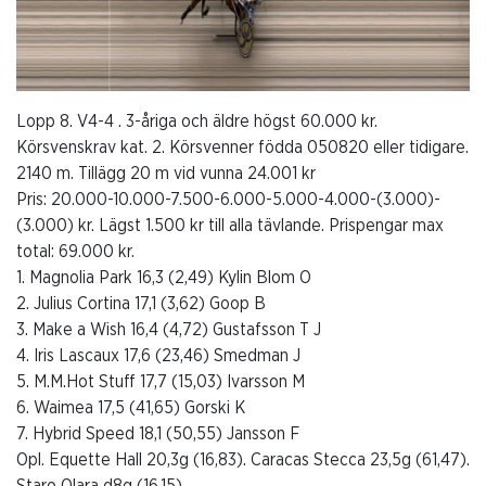
Lopp 8. V4-4 . 3-åriga och äldre högst 60.000 kr.
Körsvenskrav kat. 2. Körsvenner födda 050820 eller tidigare.
2140 m. Tillägg 20 m vid vunna 24.001 kr
Pris: 20.000-10.000-7.500-6.000-5.000-4.000-(3.000)-
(3.000) kr. Lägst 1.500 kr till alla tävlande. Prispengar max
total: 69.000 kr.
1. Magnolia Park 16,3 (2,49) Kylin Blom O
2. Julius Cortina 17,1 (3,62) Goop B
3. Make a Wish 16,4 (4,72) Gustafsson T J
4. Iris Lascaux 17,6 (23,46) Smedman J
5. M.M.Hot Stuff 17,7 (15,03) Ivarsson M
6. Waimea 17,5 (41,65) Gorski K
7. Hybrid Speed 18,1 (50,55) Jansson F
Opl. Equette Hall 20,3g (16,83). Caracas Stecca 23,5g (61,47).