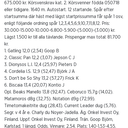
675.000 kr. Körsvenskrav kat. 2. Körsvenner födda 050718
eller tidigare. 1640 m. Autostart. 12 startande. Spår efter
startsumma där häst med lägst startprissumma får spår 1 osv,
enligt följande ordning spår 1,2,3,4,5,6,9,10,7,11,8,12. Pris:
30.000-15.000-10.000-6.800-5.900-(5.000)-(3.000) kr.
Lägst 1.500 kr till alla tävlande. Prispengar max total: 81.700
kr.
1. Gatling 12,0 (2,54) Goop B
2. Classic Pan 12,2 (3,07) Jepson C J
3. Dionysos L.I. 12,4 (25,97) Pieters D
4. Cordelia I.S. 12,9 (52,47) Björk J A
5. Don't be So Shy 13,2 (57,27) Frick K
6. Biscaia 13,4 (20,07) Kontio J
Opl. Beaks Manello 13,8 (92,47). Ceboruco 15,7g (14,02).
Matamoros d8g (32,75). Notation d9g (72,99).
Timetomakeitrite dug (28,43). Current Leader dug (5,76).
Segr. v 4 år e. Charly du Noyer-Jadella. Äg. Onkel Invest Oy,
Finland. Uppf. Onkel Invest Oy, Finland. Trän. Goop Björn,
Karlstad. 1 längd. Odds. Vinnare: 2,54. Plats: 1,40-1,53-4,55.