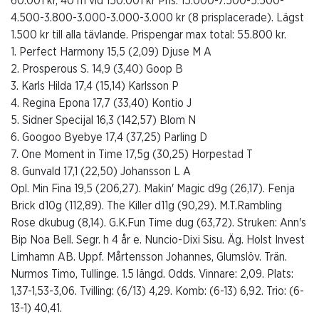
60.001 kr, 40 m vid 150.001 kr Pris: 15.000-7.500-5.500-
4.500-3.800-3.000-3.000-3.000 kr (8 prisplacerade). Lägst
1.500 kr till alla tävlande. Prispengar max total: 55.800 kr.
1. Perfect Harmony 15,5 (2,09) Djuse M A
2. Prosperous S. 14,9 (3,40) Goop B
3. Karls Hilda 17,4 (15,14) Karlsson P
4. Regina Epona 17,7 (33,40) Kontio J
5. Sidner Specijal 16,3 (142,57) Blom N
6. Googoo Byebye 17,4 (37,25) Parling D
7. One Moment in Time 17,5g (30,25) Horpestad T
8. Gunvald 17,1 (22,50) Johansson L A
Opl. Min Fina 19,5 (206,27). Makin' Magic d9g (26,17). Fenja
Brick d10g (112,89). The Killer d11g (90,29). M.T.Rambling
Rose dkubug (8,14). G.K.Fun Time dug (63,72). Struken: Ann's
Bip Noa Bell. Segr. h 4 år e. Nuncio-Dixi Sisu. Äg. Holst Invest
Limhamn AB. Uppf. Mårtensson Johannes, Glumslöv. Trän.
Nurmos Timo, Tullinge. 1.5 längd. Odds. Vinnare: 2,09. Plats:
1,37-1,53-3,06. Tvilling: (6/13) 4,29. Komb: (6-13) 6,92. Trio: (6-
13-1) 40,41.