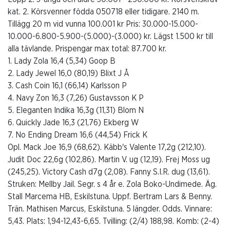
kat. 2. Körsvenner födda 050718 eller tidigare. 2140 m.
Tillägg 20 m vid vunna 100.001 kr Pris: 30.000-15.000-
10.000-6.800-5.900-(5.000)-(3.000) kr. Lägst 1.500 kr till
alla tävlande. Prispengar max total: 87.700 kr.
1. Lady Zola 16,4 (5,34) Goop B
2. Lady Jewel 16,0 (80,19) Blixt J Å
3. Cash Coin 16,1 (66,14) Karlsson P
4. Navy Zon 16,3 (7,26) Gustavsson K P
5. Eleganten Indika 16,3g (11,31) Blom N
6. Quickly Jade 16,3 (21,76) Ekberg W
7. No Ending Dream 16,6 (44,54) Frick K
Opl. Mack Joe 16,9 (68,62). Käbb's Valente 17,2g (212,10).
Judit Doc 22,6g (102,86). Martin V. ug (12,19). Frej Moss ug
(245,25). Victory Cash d7g (2,08). Fanny S.I.R. dug (13,61).
Struken: Mellby Jail. Segr. s 4 år e. Zola Boko-Undimede. Äg.
Stall Marcema HB, Eskilstuna. Uppf. Bertram Lars & Benny.
Trän. Mathisen Marcus, Eskilstuna. 5 längder. Odds. Vinnare:
5,43. Plats: 1,94-12,43-6,65. Tvilling: (2/4) 188,98. Komb: (2-4)