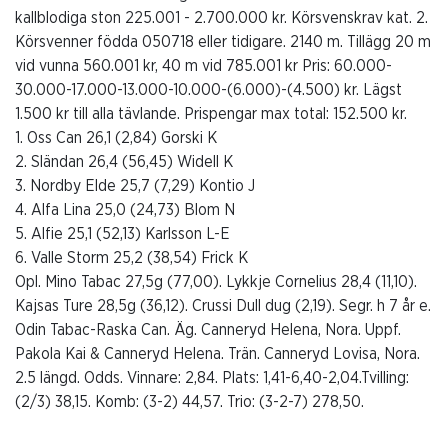
kallblodiga ston 225.001 - 2.700.000 kr. Körsvenskrav kat. 2.
Körsvenner födda 050718 eller tidigare. 2140 m. Tillägg 20 m
vid vunna 560.001 kr, 40 m vid 785.001 kr Pris: 60.000-
30.000-17.000-13.000-10.000-(6.000)-(4.500) kr. Lägst
1.500 kr till alla tävlande. Prispengar max total: 152.500 kr.
1. Oss Can 26,1 (2,84) Gorski K
2. Sländan 26,4 (56,45) Widell K
3. Nordby Elde 25,7 (7,29) Kontio J
4. Alfa Lina 25,0 (24,73) Blom N
5. Alfie 25,1 (52,13) Karlsson L-E
6. Valle Storm 25,2 (38,54) Frick K
Opl. Mino Tabac 27,5g (77,00). Lykkje Cornelius 28,4 (11,10).
Kajsas Ture 28,5g (36,12). Crussi Dull dug (2,19). Segr. h 7 år e.
Odin Tabac-Raska Can. Äg. Canneryd Helena, Nora. Uppf.
Pakola Kai & Canneryd Helena. Trän. Canneryd Lovisa, Nora.
2.5 längd. Odds. Vinnare: 2,84. Plats: 1,41-6,40-2,04.Tvilling:
(2/3) 38,15. Komb: (3-2) 44,57. Trio: (3-2-7) 278,50.