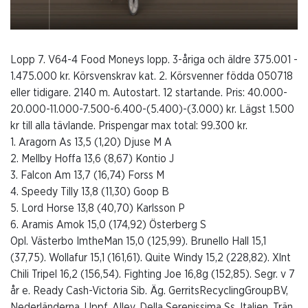
Lopp 7. V64-4 Food Moneys lopp. 3-åriga och äldre 375.001 -
1.475.000 kr. Körsvenskrav kat. 2. Körsvenner födda 050718
eller tidigare. 2140 m. Autostart. 12 startande. Pris: 40.000-
20.000-11.000-7.500-6.400-(5.400)-(3.000) kr. Lägst 1.500
kr till alla tävlande. Prispengar max total: 99.300 kr.
1. Aragorn As 13,5 (1,20) Djuse M A
2. Mellby Hoffa 13,6 (8,67) Kontio J
3. Falcon Am 13,7 (16,74) Forss M
4. Speedy Tilly 13,8 (11,30) Goop B
5. Lord Horse 13,8 (40,70) Karlsson P
6. Aramis Amok 15,0 (174,92) Österberg S
Opl. Västerbo ImtheMan 15,0 (125,99). Brunello Hall 15,1
(37,75). Wollafur 15,1 (161,61). Quite Windy 15,2 (228,82). Xlnt
Chili Tripel 16,2 (156,54). Fighting Joe 16,8g (152,85). Segr. v 7
år e. Ready Cash-Victoria Sib. Äg. GerritsRecyclingGroupBV,
Nederländerna. Uppf. Allev. Della Serenissima Ss, Italien. Trän.