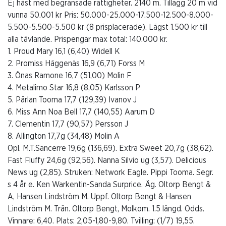
Ej häst med begränsade rättigheter. 2140 m. Tillägg 20 m vid
vunna 50.001 kr Pris: 50.000-25.000-17.500-12.500-8.000-
5.500-5.500-5.500 kr (8 prisplacerade). Lägst 1.500 kr till
alla tävlande. Prispengar max total: 140.000 kr.
1. Proud Mary 16,1 (6,40) Widell K
2. Promiss Häggenäs 16,9 (6,71) Forss M
3. Önas Ramone 16,7 (51,00) Molin F
4. Metalimo Star 16,8 (8,05) Karlsson P
5. Pärlan Tooma 17,7 (129,39) Ivanov J
6. Miss Ann Noa Bell 17,7 (140,55) Aarum D
7. Clementin 17,7 (90,57) Persson J
8. Allington 17,7g (34,48) Molin A
Opl. M.T.Sancerre 19,6g (136,69). Extra Sweet 20,7g (38,62).
Fast Fluffy 24,6g (92,56). Nanna Silvio ug (3,57). Delicious
News ug (2,85). Struken: Network Eagle. Pippi Tooma. Segr.
s 4 år e. Ken Warkentin-Sanda Surprice. Äg. Oltorp Bengt &
A, Hansen Lindström M. Uppf. Oltorp Bengt & Hansen
Lindström M. Trän. Oltorp Bengt, Molkom. 1.5 längd. Odds.
Vinnare: 6,40. Plats: 2,05-1,80-9,80. Tvilling: (1/7) 19,55.