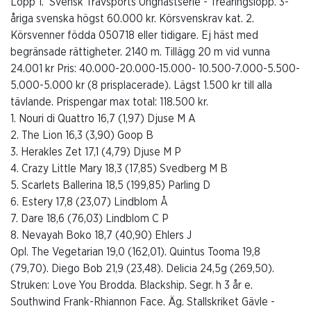
Lopp 1. Svensk Travsports Unghästserie - Treåringslopp. 3-
åriga svenska högst 60.000 kr. Körsvenskrav kat. 2.
Körsvenner födda 050718 eller tidigare. Ej häst med
begränsade rättigheter. 2140 m. Tillägg 20 m vid vunna
24.001 kr Pris: 40.000-20.000-15.000- 10.500-7.000-5.500-
5.000-5.000 kr (8 prisplacerade). Lägst 1.500 kr till alla
tävlande. Prispengar max total: 118.500 kr.
1. Nouri di Quattro 16,7 (1,97) Djuse M A
2. The Lion 16,3 (3,90) Goop B
3. Herakles Zet 17,1 (4,79) Djuse M P
4. Crazy Little Mary 18,3 (17,85) Svedberg M B
5. Scarlets Ballerina 18,5 (199,85) Parling D
6. Estery 17,8 (23,07) Lindblom Å
7. Dare 18,6 (76,03) Lindblom C P
8. Nevayah Boko 18,7 (40,90) Ehlers J
Opl. The Vegetarian 19,0 (162,01). Quintus Tooma 19,8
(79,70). Diego Bob 21,9 (23,48). Delicia 24,5g (269,50).
Struken: Love You Brodda. Blackship. Segr. h 3 år e.
Southwind Frank-Rhiannon Face. Äg. Stallskriket Gävle -