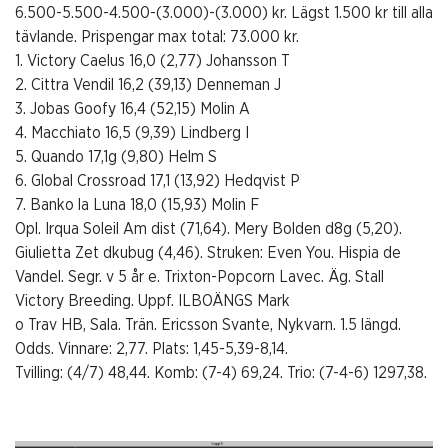
6.500-5.500-4.500-(3.000)-(3.000) kr. Lägst 1.500 kr till alla
tävlande. Prispengar max total: 73.000 kr.
1. Victory Caelus 16,0 (2,77) Johansson T
2. Cittra Vendil 16,2 (39,13) Denneman J
3. Jobas Goofy 16,4 (52,15) Molin A
4. Macchiato 16,5 (9,39) Lindberg I
5. Quando 17,1g (9,80) Helm S
6. Global Crossroad 17,1 (13,92) Hedqvist P
7. Banko la Luna 18,0 (15,93) Molin F
Opl. Irqua Soleil Am dist (71,64). Mery Bolden d8g (5,20).
Giulietta Zet dkubug (4,46). Struken: Even You. Hispia de
Vandel. Segr. v 5 år e. Trixton-Popcorn Lavec. Äg. Stall
Victory Breeding. Uppf. ILBOÄNGS Mark
o Trav HB, Sala. Trän. Ericsson Svante, Nykvarn. 1.5 längd.
Odds. Vinnare: 2,77. Plats: 1,45-5,39-8,14.
Tvilling: (4/7) 48,44. Komb: (7-4) 69,24. Trio: (7-4-6) 1297,38.