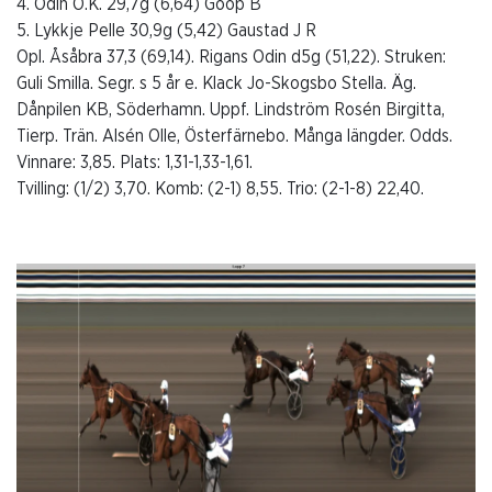
4. Odin O.K. 29,7g (6,64) Goop B
5. Lykkje Pelle 30,9g (5,42) Gaustad J R
Opl. Åsåbra 37,3 (69,14). Rigans Odin d5g (51,22). Struken:
Guli Smilla. Segr. s 5 år e. Klack Jo-Skogsbo Stella. Äg.
Dånpilen KB, Söderhamn. Uppf. Lindström Rosén Birgitta,
Tierp. Trän. Alsén Olle, Österfärnebo. Många längder. Odds.
Vinnare: 3,85. Plats: 1,31-1,33-1,61.
Tvilling: (1/2) 3,70. Komb: (2-1) 8,55. Trio: (2-1-8) 22,40.