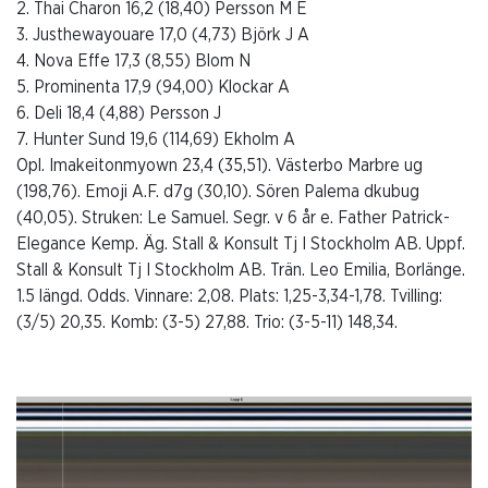
2. Thai Charon 16,2 (18,40) Persson M E
3. Justhewayouare 17,0 (4,73) Björk J A
4. Nova Effe 17,3 (8,55) Blom N
5. Prominenta 17,9 (94,00) Klockar A
6. Deli 18,4 (4,88) Persson J
7. Hunter Sund 19,6 (114,69) Ekholm A
Opl. Imakeitonmyown 23,4 (35,51). Västerbo Marbre ug
(198,76). Emoji A.F. d7g (30,10). Sören Palema dkubug
(40,05). Struken: Le Samuel. Segr. v 6 år e. Father Patrick-
Elegance Kemp. Äg. Stall & Konsult Tj I Stockholm AB. Uppf.
Stall & Konsult Tj I Stockholm AB. Trän. Leo Emilia, Borlänge.
1.5 längd. Odds. Vinnare: 2,08. Plats: 1,25-3,34-1,78. Tvilling:
(3/5) 20,35. Komb: (3-5) 27,88. Trio: (3-5-11) 148,34.