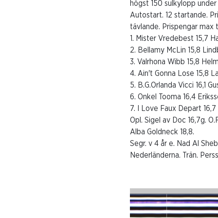
högst 150 sulkylopp under
Autostart. 12 startande. P
tävlande. Prispengar max t
1. Mister Vredebest 15,7 
2. Bellamy McLin 15,8 Lind
3. Valrhona Wibb 15,8 Hel
4. Ain't Gonna Lose 15,8 L
5. B.G.Orlanda Vicci 16,1 G
6. Onkel Tooma 16,4 Erikss
7. I Love Faux Depart 16,7
Opl. Sigel av Doc 16,7g. O.
Alba Goldneck 18,8.
Segr. v 4 år e. Nad Al She
Nederländerna. Trän. Pers