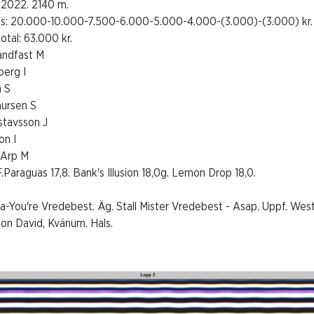
 2022. 2140 m.
ris: 20.000-10.000-7.500-6.000-5.000-4.000-(3.000)-(3.000) kr. Lä
otal: 63.000 kr.
Handfast M
berg I
m S
aursen S
ustavsson J
on I
 Arp M
F.Paraguas 17,8. Bank's Illusion 18,0g. Lemon Drop 18,0.
ba-You're Vredebest. Äg. Stall Mister Vredebest - Asap. Uppf. We
son David, Kvänum. Hals.