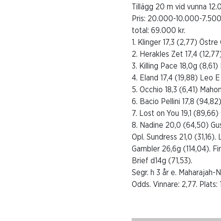
Tillägg 20 m vid vunna 12.
Pris: 20.000-10.000-7.500
total: 69.000 kr.
1. Klinger 17,3 (2,77) Östre
2. Herakles Zet 17,4 (12,7
3. Killing Pace 18,0g (8,61
4. Eland 17,4 (19,88) Leo E
5. Occhio 18,3 (6,41) Maho
6. Bacio Pellini 17,8 (94,8
7. Lost on You 19,1 (89,66
8. Nadine 20,0 (64,50) Gu
Opl. Sundress 21,0 (31,16).
Gambler 26,6g (114,04). F
Brief d14g (71,53).
Segr. h 3 år e. Maharajah-N
Odds. Vinnare: 2,77. Plats: 1