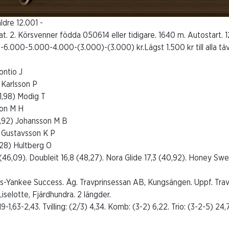
ldre 12.001 -
t. 2. Körsvenner födda 050614 eller tidigare. 1640 m. Autostart. 1
-6.000-5.000-4.000-(3.000)-(3.000) kr.Lägst 1.500 kr till alla t
Kontio J
) Karlsson P
11,98) Modig T
son M H
2,92) Johansson M B
3) Gustavsson K P
2,28) Hultberg O
(46,09). Doubleit 16,8 (48,27). Nora Glide 17,3 (40,92). Honey Swee
nos-Yankee Success. Äg. Travprinsessan AB, Kungsängen. Uppf. Tra
iselotte, Fjärdhundra. 2 längder.
,19-1,63-2,43. Tvilling: (2/3) 4,34. Komb: (3-2) 6,22. Trio: (3-2-5) 24,