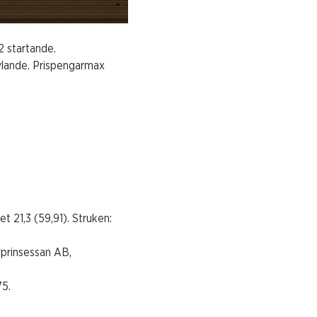
2 startande.
ävlande. Prispengarmax
t 21,3 (59,91). Struken:
vprinsessan AB,
75.