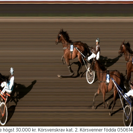
dre högst 30.000 kr. Körsvenskrav kat. 2. Körsvenner födda 050614 e