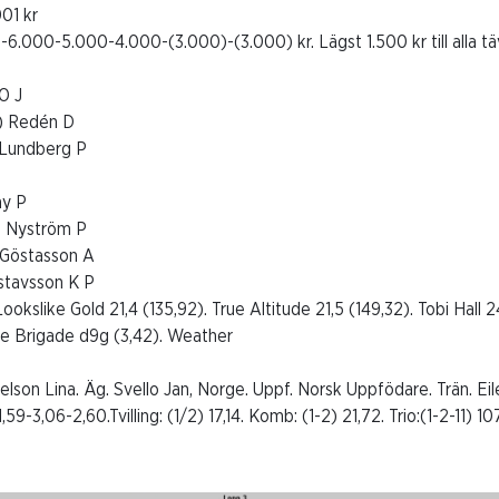
001 kr
-6.000-5.000-4.000-(3.000)-(3.000) kr. Lägst 1.500 kr till alla t
 O J
7) Redén D
) Lundberg P
ny P
2) Nyström P
) Göstasson A
stavsson K P
 Lookslike Gold 21,4 (135,92). True Altitude 21,5 (149,32). Tobi Hall 
ire Brigade d9g (3,42). Weather
elson Lina. Äg. Svello Jan, Norge. Uppf. Norsk Uppfödare. Trän. Eil
,59-3,06-2,60.Tvilling: (1/2) 17,14. Komb: (1-2) 21,72. Trio:(1-2-11) 107