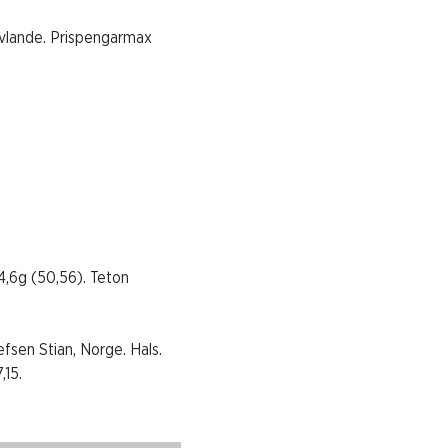
ävlande. Prispengarmax
24,6g (50,56). Teton
efsen Stian, Norge. Hals.
,15.