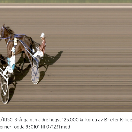
/K150. 3-åriga och äldre högst 125.000 kr, körda av B- eller K- lic
venner födda 930101 till 071231 med