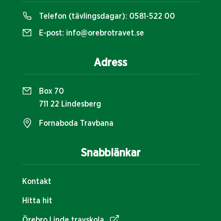
Telefon (tävlingsdagar):
0581-522 00
E-post:
info@orebrotravet.se
Adress
Box 70
711 22 Lindesberg
Fornaboda Travbana
Snabblänkar
Kontakt
Hitta hit
Örebro Linde travskola